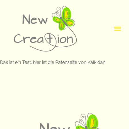
Skip
to
content
Tog
Navi
HOME
Das ist ein Test, hier ist die Patenseite von Kalkidan
Über Uns
Projekte
News
Kontakt / Spenden